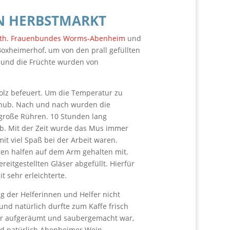
N HERBSTMARKT
th. Frauenbundes Worms-Abenheim
und
oxheimerhof, um von den prall gefüllten
t und die Früchte wurden von
olz befeuert. Um die Temperatur zu
schub. Nach und nach wurden die
 große Rühren. 10 Stunden lang
 ab. Mit der Zeit wurde das Mus immer
it viel Spaß bei der Arbeit waren.
ten halfen auf dem Arm gehalten mit.
eitgestellten Gläser abgefüllt. Hierfür
t sehr erleichterte.
ng der Helferinnen und Helfer nicht
nd natürlich durfte zum Kaffe frisch
er aufgeräumt und saubergemacht war,
d natürlich Abenheimer Wein.