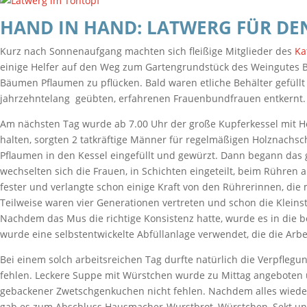
HAND IN HAND: LATWERG FÜR DE
Kurz nach Sonnenaufgang machten sich fleißige Mitglieder des
Ka
einige Helfer auf den Weg zum Gartengrundstück des Weingutes B
Bäumen Pflaumen zu pflücken. Bald waren etliche Behälter gefüll
jahrzehntelang geübten, erfahrenen Frauenbundfrauen entkernt.
Am nächsten Tag wurde ab 7.00 Uhr der große Kupferkessel mit H
halten, sorgten 2 tatkräftige Männer für regelmäßigen Holznach
Pflaumen in den Kessel eingefüllt und gewürzt. Dann begann das
wechselten sich die Frauen, in Schichten eingeteilt, beim Rühren
fester und verlangte schon einige Kraft von den Rührerinnen, die m
Teilweise waren vier Generationen vertreten und schon die Kleins
Nachdem das Mus die richtige Konsistenz hatte, wurde es in die ber
wurde eine selbstentwickelte Abfüllanlage verwendet, die die Arbei
Bei einem solch arbeitsreichen Tag durfte natürlich die Verpflegu
fehlen. Leckere Suppe mit Würstchen wurde zu Mittag angeboten u
gebackener Zwetschgenkuchen nicht fehlen. Nachdem alles wied
gab es zum Abschluss Hausmacher-Wurstbrot, Würstchen, Sekt un